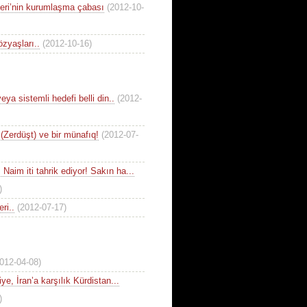
leri’nin kurumlaşma çabası
(2012-10-
özyaşları..
(2012-10-16)
veya sistemli hedefi belli din..
(2012-
 (Zerdüşt) ve bir münafıq!
(2012-07-
s Naim iti tahrik ediyor! Sakın ha...
)
ri..
(2012-07-17)
012-04-08)
ye, İran’a karşılık Kürdistan...
)