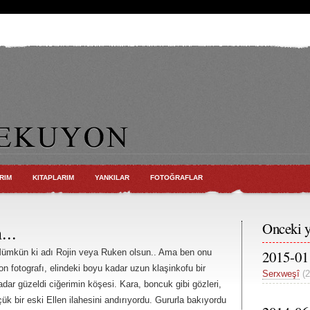
RIM
KITAPLARIM
YANKILAR
FOTOĞRAFLAR
Onceki y
...
2015-01
 Mümkün ki adı Rojin veya Ruken olsun.. Ama ben onu
 fotografı, elindeki boyu kadar uzun klaşinkofu bir
Serxweşî
(
dar güzeldi ciğerimin köşesi. Kara, boncuk gibi gözleri,
küçük bir eski Ellen ilahesini andırıyordu. Gururla bakıyordu