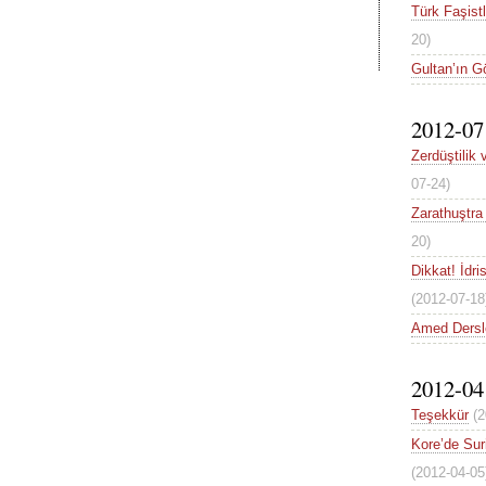
Türk Faşist
20)
Gultan’ın G
2012-07
Zerdüştilik 
07-24)
Zarathuştra
20)
Dikkat! İdri
(2012-07-18
Amed Dersle
2012-04
Teşekkür
(2
Kore’de Suri
(2012-04-05