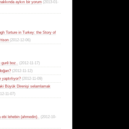
 hakkında aykırı bir yorum
(2013-01-
gh Torture in Turkey: the Story of
Prison
(2012-12-06)
 gurê boz..
(2012-11-17)
rdoğan?
(2012-11-12)
 yaptırlıyor?
(2012-11-09)
aki Büyük Direnişi selamlamak
12-11-07)
 ebi lehebin (ahmedin)..
(2012-10-