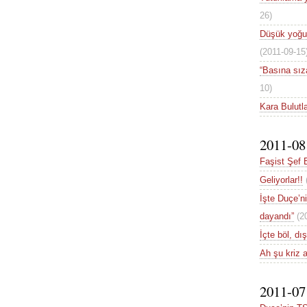
26)
Düşük yoğun
(2011-09-15
“Basına sıza
10)
Kara Bulutl
2011-08
Faşist Şef 
Geliyorlar!!
İşte Duçe’n
dayandı”
(2
İçte böl, dı
Ah şu kriz a
2011-07