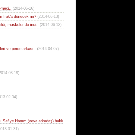
emeci..
(2014-06-16)
n Irak'a dönecek mi?
(2014-06-13)
ildi, maskeler de indi..
(2014-06-12)
eri ve perde arkası..
(2014-04-07)
2014-03-19)
013-02-04)
sı Safiye Hanım (veya arkadaş) hakk
2013-01-31)