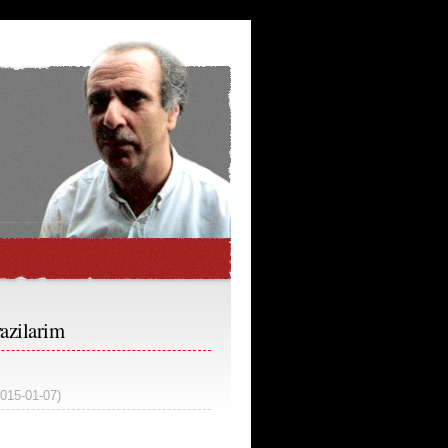
azilarim
2015-01-07)