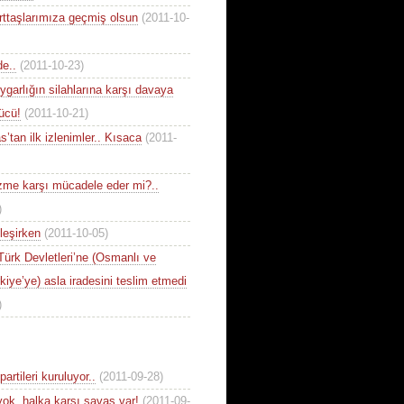
rttaşlarımıza geçmiş olsun
(2011-10-
de..
(2011-10-23)
ygarlığın silahlarına karşı davaya
ücü!
(2011-10-21)
’tan ilk izlenimler.. Kısaca
(2011-
izme karşı mücadele eder mi?..
)
leşirken
(2011-10-05)
 Türk Devletleri’ne (Osmanlı ve
iye’ye) asla iradesini teslim etmedi
)
artileri kuruluyor..
(2011-09-28)
ok, halka karşı savaş var!
(2011-09-