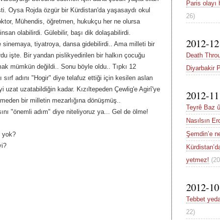
Paris olayı
işti. Oysa Rojda özgür bir Kürdistan'da yaşasaydı okul
26)
oktor, Mühendis, öğretmen, hukukçu her ne olursa
nsan olabilirdi. Gülebilir, başı dik dolaşabilirdi.
2012-12
le sinemaya, tiyatroya, dansa gidebilirdi.. Ama milleti bir
Death Throu
 işte. Bir yandan pislikyedirilen bir halkın çocuğu
ak mümkün değildi.. Sonu böyle oldu.. Tıpkı 12
Diyarbakir 
ırf adını "Hogir" diye telafuz ettiği için kesilen aslan
teyi uzat uzatabildiğin kadar. Kızıltepeden Çewlig'e Agirî'ye
2012-11
emeden bir milletin mezarlığına dönüşmüş..
Teyrê Baz û
ını "önemli adım" diye niteliyoruz ya... Gel de ölme!
Nasılsın E
Şemdin’e ne
i yok?
yi?
Kürdistan’d
yetmez!
(20
2012-10
Tebbet yeda
22)