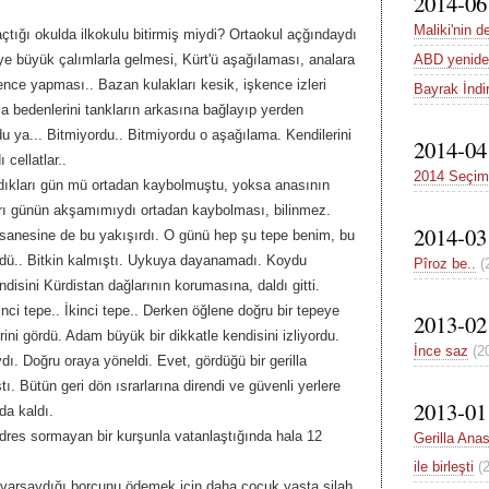
2014-06
Maliki'nin d
tığı okulda ilkokulu bitirmiş miydi? Ortaokul açğındaydı
ABD yenide
 büyük çalımlarla gelmesi, Kürt'ü aşağılaması, analara
ence yapması.. Bazan kulakları kesik, işkence izleri
Bayrak İndir
lla bedenlerini tankların arkasına bağlayıp yerden
du ya... Bitmiyordu.. Bitmiyordu o aşağılama. Kendilerini
2014-04
 cellatlar..
2014 Seçiml
andıkları gün mü ortadan kaybolmuştu, yoksa anasının
ı günün akşamımıydı ortadan kaybolması, bilinmez.
2014-03
 efsanesine de bu yakışırdı. O günü hep şu tepe benim, bu
üdü.. Bitkin kalmıştı. Uykuya dayanamadı. Koydu
Pîroz be..
(
ndisini Kürdistan dağlarının korumasına, daldı gitti.
nci tepe.. İkinci tepe.. Derken öğlene doğru bir tepeye
2013-02
rini gördü. Adam büyük bir dikkatle kendisini izliyordu.
İnce saz
(2
dı. Doğru oraya yöneldi. Evet, gördüğü bir gerilla
tı. Bütün geri dön ısrarlarına direndi ve güvenli yerlere
2013-01
'da kaldı.
res sormayan bir kurşunla vatanlaştığında hala 12
Gerilla Ana
ile birleşti
(
a varsaydığı borcunu ödemek için daha çocuk yaşta silah