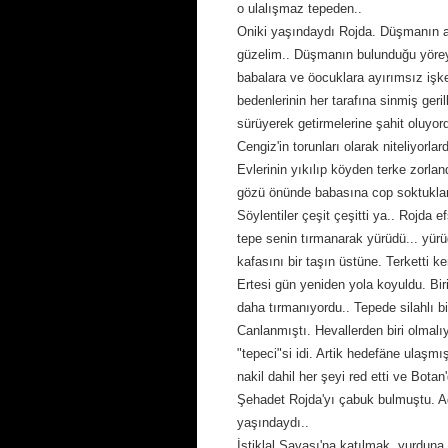
o ulalışmaz tepeden..
Oniki yaşındaydı Rojda. Düşmanın aç
güzelim.. Düşmanın bulunduğu yöreye
babalara ve öocuklara ayırımsız işk
bedenlerinin her tarafına sinmiş geri
sürüyerek getirmelerine şahit oluyor
Cengiz'in torunları olarak niteliyorlardı
Evlerinin yıkılıp köyden terke zorl
gözü önünde babasına cop soktuklar
Söylentiler çeşit çeşitti ya.. Rojda
tepe senin tırmanarak yürüdü... yür
kafasını bir taşın üstüne. Terketti ke
Ertesi gün yeniden yola koyuldu. Biri
daha tırmanıyordu.. Tepede silahlı bi
Canlanmıştı. Hevallerden biri olmalıy
"tepeci"si idi. Artik hedefäne ulaşmış
nakil dahil her şeyi red etti ve Botan
Şehadet Rojda'yı çabuk bulmuştu. Ad
yaşındaydı..
İstiklal Savaşı'na katılmak, yurdun