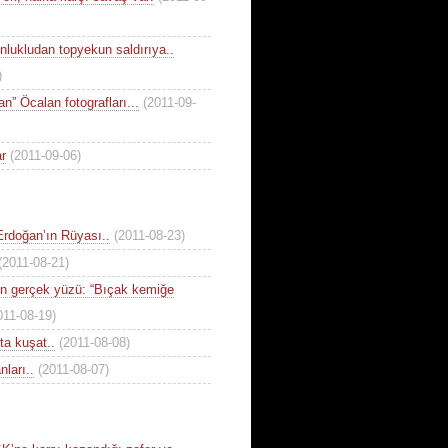
lukludan topyekun saldırıya..
)
n” Öcalan fotografları...
(2011-09-
ar
(2011-09-06)
Erdoğan’ın Rüyası..
(2011-08-23)
(2011-08-21)
in gerçek yüzü: “Bıçak kemiğe
011-08-19)
şta kuşat..
(2011-08-08)
nları..
(2011-08-07)