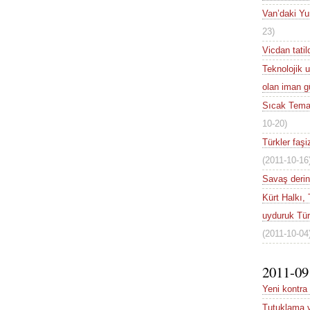
Van’daki Yu
23)
Vicdan tatil
Teknolojik u
olan iman g
Sıcak Temas
10-20)
Türkler faş
(2011-10-16
Savaş derin
Kürt Halkı,
uyduruk Türk
(2011-10-04
2011-09
Yeni kontra p
Tutuklama y