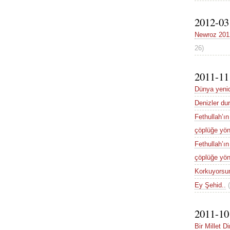
2012-03
Newroz 2012
26)
2011-11
Dünya yenid
Denizler d
Fethullah’ı
çöplüğe yön
Fethullah’ı
çöplüğe yön
Korkuyorsu
Ey Şehid..
2011-10
Bir Millet Di