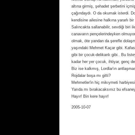
altına girmiş, şehadet şerbetini içm
çağındaydı. O da okumak isterdi. D
kendisine ailesine halkına yararlı bir i
Salıncakta sallanabilir, sevdiği biri i
canavarın pençelerindeyken olmuyordu
olmak, öte yandan da şerefle dolaşm
yaşındaki Mehmet Kaçar gibi. Kafası s
gibi bir çocuk-delikanlı gibi.. Bu lis
kadar her yer çocuk, ihtiyar, genç d
Biz ise kalkmış, Lordlar'ın antlaşmas
Rojdalar boşa mı gitti?
Mehmetler'in hiç mikıymeti harbiyes
Yarıda mı bırakacaksınız bu efsane
Hayır! Bin kere hayır!
2005-10-07