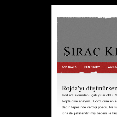
ANA SAYFA
BEN KIMIM?
YAZILA
Rojda'yı düşünürken
Kod adı aklımdan uçalı yıllar oldu.
Rojda diye anayım.. Gördüğüm en son
dağın tepesinde verdiği pozdu. Ne ka
itina ile şekillendirilmiş bedeni ile 