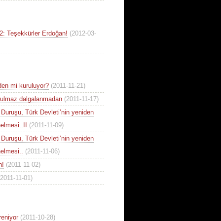
: Teşekkürler Erdoğan!
(2012-03-
en mi kuruluyor?
(2011-11-21)
urulmaz dalgalanmadan
(2011-11-17)
n Duruşu, Türk Devleti’nin yeniden
elmesi..II
(2011-11-09)
n Duruşu, Türk Devleti’nin yeniden
elmesi..
(2011-11-06)
n!
(2011-11-02)
(2011-11-01)
reniyor
(2011-10-28)