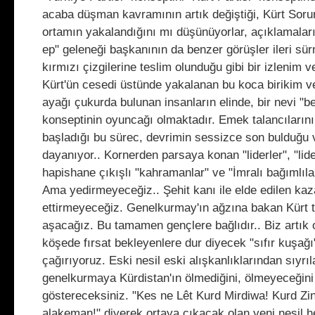
acaba düşman kavramının artık değiştiği, Kürt Soru
ortamın yakalandığını mı düşünüyorlar, açıklamaları 
ep" geleneği başkanının da benzer görüşler ileri sü
kırmızı çizgilerine teslim olunduğu gibi bir izlenim v
Kürt'ün cesedi üstünde yakalanan bu koca birikim ve 
ayağı çukurda bulunan insanların elinde, bir nevi "b
konseptinin oyuncağı olmaktadır. Emek talancıların
başladığı bu sürec, devrimin sessizce son bulduğu
dayanıyor.. Kornerden parsaya konan "liderler", "lide
hapishane çıkışlı "kahramanlar" ve "İmralı bağımlıları
Ama yedirmeyeceğiz.. Şehit kanı ile elde edilen kaz
ettirmeyeceğiz. Genelkurmay'ın ağzına bakan Kürt t
aşacağız. Bu tamamen gençlere bağlıdır.. Biz artık o
köşede fırsat bekleyenlere dur diyecek "sıfır kuşağı
çağırıyoruz. Eski nesil eski alışkanlıklarından sıyrı
genelkurmaya Kürdistan'ın ölmediğini, ölmeyeceğini
göstereceksiniz. "Kes ne Lêt Kurd Mirdiwa! Kurd Zi
alakeman!" diyerek ortaya çıkacak olan yeni nesil h