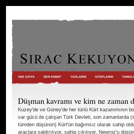
ANA SAYFA
BEN KIMIM?
YAZILARIM
KITAPLARIM
YANKIL
Düşman kavramı ve kim ne zaman 
Kuzey'de ve Güney'de her türlü Kürt kazanımının bo
var gücü ile çalışan Türk Devleti, son zamanlarda (s
tümden düşünün) Kürt'ün bağımsız olarak sahip old
araçlara saldırılıyor, sahip çıkılıyor. Newroz'u düşü