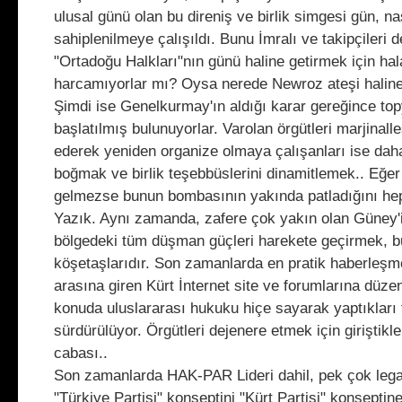
ulusal günü olan bu direniş ve birlik simgesi gün, na
sahiplenilmeye çalışıldı. Bunu İmralı ve takipçileri
"Ortadoğu Halkları"nın günü haline getirmek için ha
harcamıyorlar mı? Oysa nerede Newroz ateşi haline
Şimdi ise Genelkurmay'ın aldığı karar gereğince to
başlatılmış bulunuyorlar. Varolan örgütleri marjinall
ederek yeniden organize olmaya çalışanları ise dah
boğmak ve birlik teşebbüslerini dinamitlemek.. Eğer 
gelmezse bunun bombasının yakında patladığını hep
Yazık. Aynı zamanda, zafere çok yakın olan Güney'i
bölgedeki tüm düşman güçleri harekete geçirmek, b
köşetaşlarıdır. Son zamanlarda en pratik haberleşm
arasına giren Kürt İnternet site ve forumlarına düzen
konuda uluslararası hukuku hiçe sayarak yaptıkları t
sürdürülüyor. Örgütleri dejenere etmek için giriştikle
cabası..
Son zamanlarda HAK-PAR Lideri dahil, pek çok legal
"Türkiye Partisi" konseptini "Kürt Partisi" konseptin