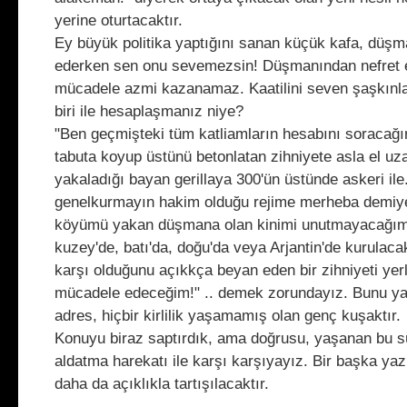
yerine oturtacaktır.
Ey büyük politika yaptığını sanan küçük kafa, düşm
ederken sen onu sevemezsin! Düşmanından nefret 
mücadele azmi kazanamaz. Kaatilini seven şaşkınlar
biri ile hesaplaşmanız niye?
"Ben geçmişteki tüm katliamların hesabını soracağım
tabuta koyup üstünü betonlatan zihniyete asla el u
yakaladığı bayan gerillaya 300'ün üstünde askeri ile...
genelkurmayın hakim olduğu rejime merheba demiy
köyümü yakan düşmana olan kinimi unutmayacağım
kuzey'de, batı'da, doğu'da veya Arjantin'de kurulacak
karşı olduğunu açıkkça beyan eden bir zihniyeti yerl
mücadele edeceğim!" .. demek zorundayız. Bunu ya
adres, hiçbir kirlilik yaşamamış olan genç kuşaktır.
Konuyu biraz saptırdık, ama doğrusu, yaşanan bu s
aldatma harekatı ile karşı karşıyayız. Bir başka yazı
daha da açıklıkla tartışılacaktır.